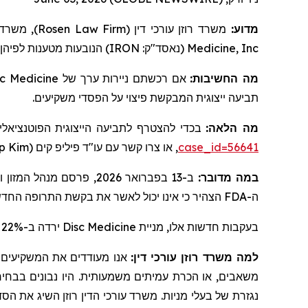
משרד עו
)
Rosen Law Firm
משרד רוזן עורכי דין (
מדוע:
הנובעות מטענות לפיהן-
)
IRON
(נאסד"ק:
Medicine, Inc
sc Medicine
אם רכשתם ניירות ערך של
מה החשיבות:
תביעה ייצוגית המבקשת פיצוי על הפסדי משקיעים.
מה הלאה:
בכדי להצטרף לתביעה הייצוגית הפוטנציאל
ip Kim
, או צרו קשר עם עו"ד פיליפ קים (
case_id=56641
ב-13 בפברואר 2026, פרסם מנהל המזון והתרופות האמריקאי ("
:
במה מדובר
הצהיר כי אינו יכול לאשר את בקשת התרופה ה ("
FDA
ה-
ירדה ב-22% ב-13 במפברואר 2026.
Disc Medicine
בעקבות חדשות אלו, מניית
למה משרד רוזן עורכי דין:
אנו מעודדים את המשקיעים ל,
משאבים, או הכרת עמיתים משמעותית. היו נבונים בבחירת ע
נגזרת של בעלי מניות. משרד עורכי הדין רוזן השיג את הסד