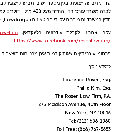
לבדה משרד עורכי הדין החזיר מעל 438 מיליון דולרים למשקיעים. בשנת 2020, השותף המייסד לורנס רוזן הוכרז על ידי חברת
s
,
Lawdragon
הדין במשרד זה מוכרים על ידי הביטאונים
law-firm
עקבו אחרינו לקבלת עידכונים בלינקדאין:
https://www.facebook.com/rosenlawfirm/
פרסומי עורכי דין: תוצאות קודמות אינן מבטיחות תוצאה ד.
למידע נוסף:
Laurence Rosen, Esq.
Phillip Kim, Esq.
The Rosen Law Firm, P.A.
275 Madison Avenue, 40th Floor
New York, NY 10016
Tel: (212) 686-1060
Toll Free: (866) 767-3653