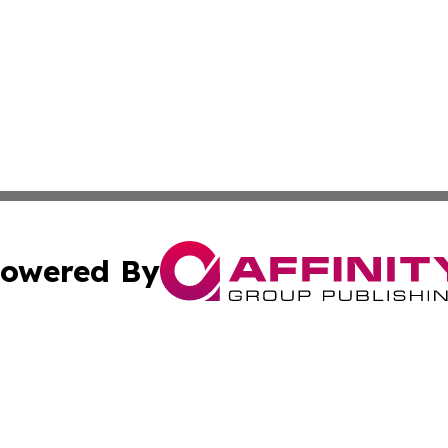
owered By
ubmit Press Release
Terms & Conditions
Copyright/DMCA
c. dba Affinity Group Publishing & Grenada Political Exam
Cookie Settings / Your Privacy Choices