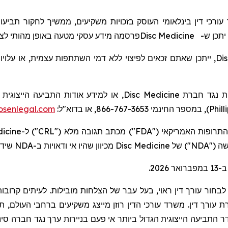
, רכי דין בינלאומי העוסק בזכויות משקיעים, ממשיך לחקור
תביעו
מידע עסקי מטעה באופן מהותי לצ.
פרסמה
Disc Medicine
 יתכן ש
ייתכן שאתם זכאים לפיצוי ללא דמי השתתפות עצמית, או עלויות
,
Di
או למידע אודות התביעה הייצוגית ה:
Disc Medicine
ית נגד חברת
senlegal.com
), במספר החינמי 866-767-3653, או בדוא"ל:
Phill
dicine
") ל-
CRL
") מכתב תגובה מלא ("
FDA
שיד.
NDA
מכיוון שהיו אי ודאויות ב-
Disc Medicine
") של
NDA
חדשה
בחור עורך דין ראוי, בעל עבר של הצלחות מובילות. לעיתים קרובות,
ורך דין. משרד עורכי הדין רוזן מייצג משקיעים ברחבי העולם, תוך ר
ר התביעה הייצוגית הגדול ביותר אי פעם בניירות ערך נגד חברה סיני