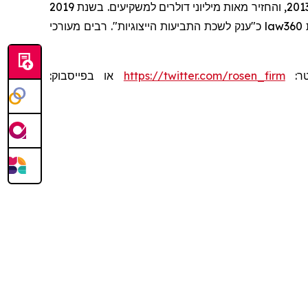
שרותי תביעה ייצוגית, בגין מספר יישובי תביעות ייצוגיות בשנת 2017. המשרד מדורג בין ארבעת הראשונים מדי שנה מאז שנת 2013, והחזיר מאות מיליוני דולרים למשקיעים. בשנת 2019
מעורכי
כ"ענק לשכת התביעות הייצוגיות". רבים
law360
או בפייסבוק:
https://twitter.com/rosen_firm
יטר