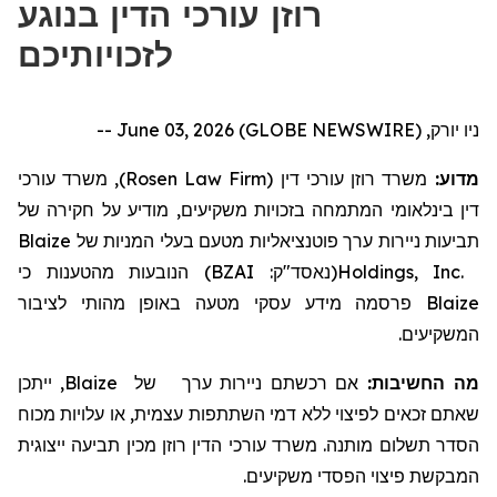
רוזן עורכי הדין בנוגע
לזכויותיכם
ניו יורק, June 03, 2026 (GLOBE NEWSWIRE) --
), משרד עורכי
Rosen Law Firm
משרד רוזן עורכי דין (
מדוע:
דין בינלאומי
המתמחה
בזכויות משקיעים,
מודיע על חקירה של
Blaize
של
ניירות ערך פוטנציאליות מטעם בעלי המניות
תביעות
כי
מהטענות
הנובעות
)
BZAI
(נאסד"ק:
Holdings, Inc.
פרסמה מידע עסקי מטעה באופן מהותי לציבור
Blaize
המשקיעים.
, ייתכן
Blaize
של
ניירות ערך
אם רכשתם
מה החשיבות:
שאתם זכאים לפיצוי ללא דמי השתתפות עצמית, או עלויות מכוח
הסדר תשלום מותנה.
משרד עורכי הדין רוזן מכין תביעה ייצוגית
המבקשת פיצוי הפסדי משקיעים.