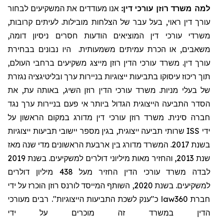
למה משרד רוזן עורכי דין:
אנו מעודדים את המשקיעים לבחור
עורך דין ראוי, בעל עבר של הצלחות מובילות. לעיתים קרובות,
משרדי עורכי דין המוציאים הודעות חסרים ניסיון דומה,
משאבים, או הכרת עמיתים משמעותית. היו נבונים בבחירת
עורך דין. משרד עורכי הדין רוזן מייצג משקיעים ברחבי העולם,
תוך ריכוז עיסוקו בתביעות ייצוגיות בניירות ערך ובליטיגציה נגזרת
של בעלי מניות. משרד עורכי הדין רוזן השיג
, באותה עת,
את
הסדר התביעה הייצוגית הגדול ביותר אי פעם בניירות ערך נגד
חברה סינית. משרד רוזן עורכי דין מדורג במקום הראשון על
שרותי תביעה ייצוגית, בגין מספר יישובי תביעות ייצוגיות
ISS
ידי
בשנת 2017. המשרד מדורג בין ארבעת הראשונים מדי שנה מאז
שנת 2013, והחזיר מאות מיליוני דולרים למשקיעים. בשנת 2019
לבדה משרד עורכי הדין החזיר מעל 438 מיליון דולרים
למשקיעים. בשנת 2020, השותף המייסד לורנס רוזן הוכרז על ידי
כ"ענק לשכת התביעות הייצוגיות". רבים מעורכי
law360
חברת
הדין במשרד זה מוכרים על ידי