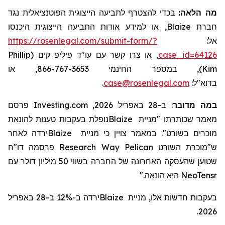
מה הלאה:
בכדי להצטרף לתביעה הייצוגית הפוטנציאלית נגד
, או למידע אודות התביעה הייצוגית היכנסו
Blaize
חברת
https://rosenlegal.com/submit-form/?
אל:
Phillip
, או צרו קשר עם עו"ד פיליפ קים (
case_id=64126
), במספר החינמי 866-767-3653, או
Kim
.
case@rosenlegal.com
בדוא"ל:
ב-28 באפריל 2026, Investing.com פרסם
:
במה מדובר
נופלת בעקבות טענות להונאת
Blaize
מאמר שכותרתו "מניית
ירדה לאחר
Blaize
כי מניית
צויין
במאמר
.
מוכרים בשורט"
ח
"
פרסמה דו
Research
Way
Pelican
השורט
ש"מוכרת
שטוען שהעסקה האחרונה של החברה בשווי 50 מיליון דולר עם
היא הונאה."
NeoTensr
ירדה ב-12% ב-28 באפריל
Blaize
בעקבות חדשות אלו, מניית
2026.