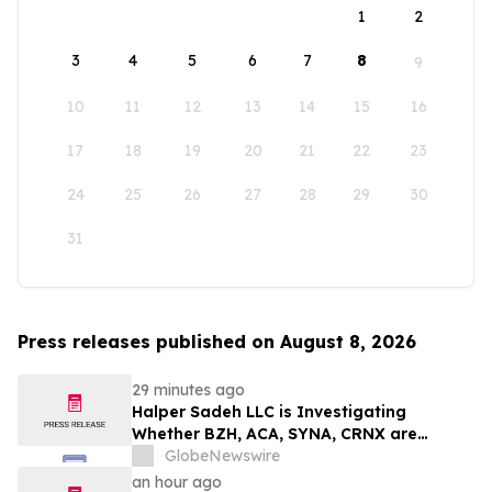
1
2
3
4
5
6
7
8
9
10
11
12
13
14
15
16
17
18
19
20
21
22
23
24
25
26
27
28
29
30
31
Press releases published on August 8, 2026
29 minutes ago
Halper Sadeh LLC is Investigating
Whether BZH, ACA, SYNA, CRNX are
Obtaining Fair Deals for their
GlobeNewswire
Shareholders
an hour ago