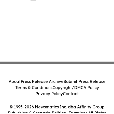
Before Important Deadline in Securities
Class Action - PRIM
About
Press Release Archive
Submit Press Release
Terms & Conditions
Copyright/DMCA Policy
Privacy Policy
Contact
© 1995-2026 Newsmatics Inc. dba Affinity Group
Publishing & Grenada Political Examiner. All Rights